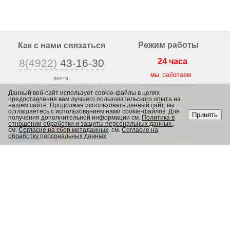
Режим работы
Как с нами связаться
8(4922)
43-16-30
24 часа
мы работаем
почта:
rosshina33@yandex
.ru
КРУГЛОСУТОЧНО
Данный веб-сайт использует cookie-файлы в целях
предоставления вам лучшего пользовательского опыта на
г. Владимир,
ВЕСЬ ТОВАР НА
нашем сайте. Продолжая использовать данный сайт, вы
ул. Юрьевская 1/2,
соглашаетесь с использованием нами cookie-файлов. Для
САЙТЕ, ЕСЛИ
Принять
получения дополнительной информации см.
Политика в
отношении обработки и защиты персональных данных
.
ЕСТЬ, ЗНАЧИТ
см.
Согласие на сбор метаданных
. см.
Согласие на
обработку персональных данных
.
ЕСТЬ В НАЛИЧИИ
В МАГАЗИНЕ
Каталог
Шины
Диски