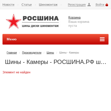
Новости
Статьи
Шиномонтаж
Регистрация
Войти
Сезонное хранение
Способы оплаты
Доставка
Корзина
Вопросы и ответы
Контакты
Наши реквизиты
Ваша корзина
пуста
Меню
Главная
Производители
Шины
Шины - Камеры
/
/
/
Шины - Камеры - РОСШИНА.РФ шины и диски во Владимире купить
Элемент не найден