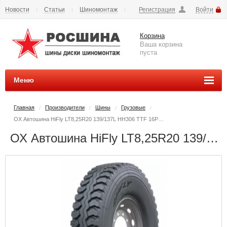
Новости
Статьи
Шиномонтаж
Регистрация
Войти
Сезонное хранение
Способы оплаты
Доставка
Корзина
Вопросы и ответы
Контакты
Наши реквизиты
Ваша корзина
пуста
Меню
Главная
Производители
Шины
Грузовые
/
/
/
/
ОХ Автошина HiFly LT8,25R20 139/137L HH306 TTF 16PR (грузовая)
ОХ Автошина HiFly LT8,25R20 139/137L HH306 TTF 16PR (грузовая) - РОСШИНА.РФ шины и диски во Владимире купить