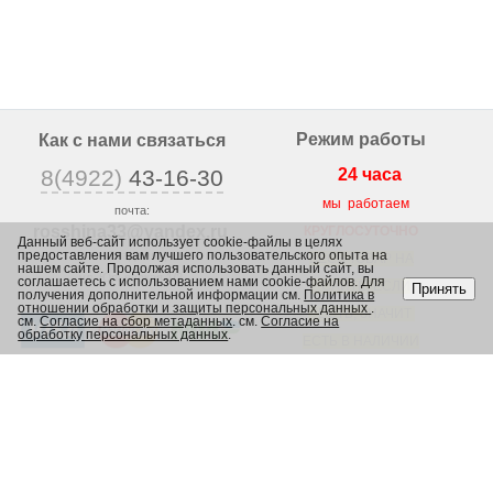
Режим работы
Как с нами связаться
8(4922)
43-16-30
24 часа
мы работаем
почта:
rosshina33@yandex
.ru
КРУГЛОСУТОЧНО
Данный веб-сайт использует cookie-файлы в целях
предоставления вам лучшего пользовательского опыта на
г. Владимир,
ВЕСЬ ТОВАР НА
нашем сайте. Продолжая использовать данный сайт, вы
ул. Юрьевская 1/2,
соглашаетесь с использованием нами cookie-файлов. Для
САЙТЕ, ЕСЛИ
Принять
получения дополнительной информации см.
Политика в
отношении обработки и защиты персональных данных
.
ЕСТЬ, ЗНАЧИТ
см.
Согласие на сбор метаданных
. см.
Согласие на
обработку персональных данных
.
ЕСТЬ В НАЛИЧИИ
В МАГАЗИНЕ
Каталог