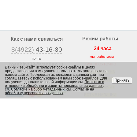
Режим работы
Как с нами связаться
8(4922)
43-16-30
24 часа
мы работаем
почта:
rosshina33@yandex
.ru
КРУГЛОСУТОЧНО
Данный веб-сайт использует cookie-файлы в целях
предоставления вам лучшего пользовательского опыта на
г. Владимир,
ВЕСЬ ТОВАР НА
нашем сайте. Продолжая использовать данный сайт, вы
ул. Юрьевская 1/2,
соглашаетесь с использованием нами cookie-файлов. Для
САЙТЕ, ЕСЛИ
Принять
получения дополнительной информации см.
Политика в
отношении обработки и защиты персональных данных
.
ЕСТЬ, ЗНАЧИТ
см.
Согласие на сбор метаданных
. см.
Согласие на
обработку персональных данных
.
ЕСТЬ В НАЛИЧИИ
В МАГАЗИНЕ
Каталог