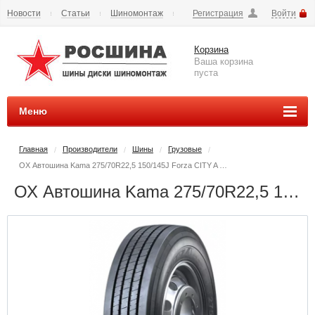
Новости
Статьи
Шиномонтаж
Регистрация
Войти
Сезонное хранение
Способы оплаты
Доставка
Корзина
Вопросы и ответы
Контакты
Наши реквизиты
Ваша корзина
пуста
Меню
Главная
Производители
Шины
Грузовые
/
/
/
/
ОХ Автошина Kama 275/70R22,5 150/145J Forza CITY A TL M+S (грузовая)
ОХ Автошина Kama 275/70R22,5 150/145J Forza CITY A TL M+S (грузовая) - РОСШИНА.РФ шины и диски во Владимире купить