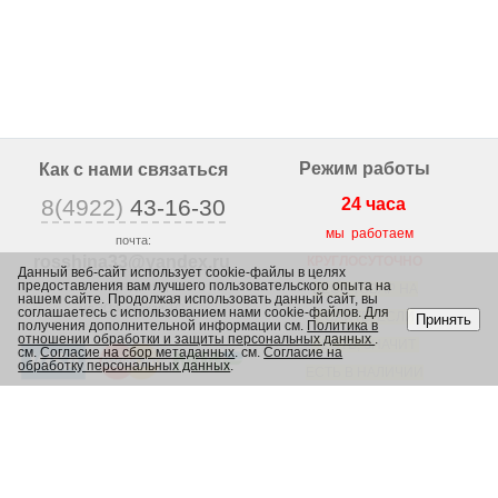
Режим работы
Как с нами связаться
8(4922)
43-16-30
24 часа
мы работаем
почта:
rosshina33@yandex
.ru
КРУГЛОСУТОЧНО
Данный веб-сайт использует cookie-файлы в целях
предоставления вам лучшего пользовательского опыта на
г. Владимир,
ВЕСЬ ТОВАР НА
нашем сайте. Продолжая использовать данный сайт, вы
ул. Юрьевская 1/2,
соглашаетесь с использованием нами cookie-файлов. Для
САЙТЕ, ЕСЛИ
Принять
получения дополнительной информации см.
Политика в
отношении обработки и защиты персональных данных
.
ЕСТЬ, ЗНАЧИТ
см.
Согласие на сбор метаданных
. см.
Согласие на
обработку персональных данных
.
ЕСТЬ В НАЛИЧИИ
В МАГАЗИНЕ