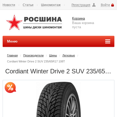
Новости
Статьи
Шиномонтаж
Регистрация
Войти
Сезонное хранение
Способы оплаты
Доставка
Корзина
Вопросы и ответы
Контакты
Наши реквизиты
Ваша корзина
пуста
Меню
Главная
Производители
Шины
Легковые
/
/
/
/
Cordiant Winter Drive 2 SUV 235/65R17 108T
Cordiant Winter Drive 2 SUV 235/65R17 108T - РОСШИНА.РФ шины и диски во Владимире купить