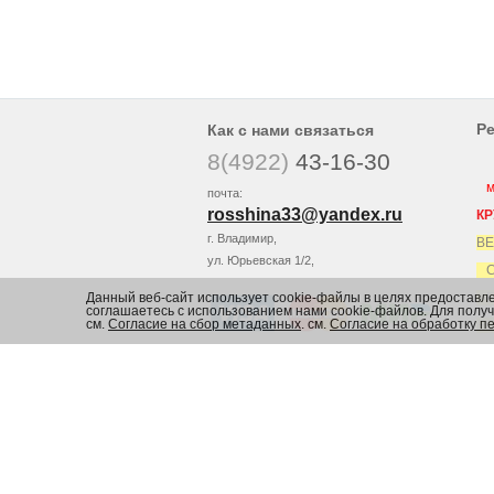
Р
Как с нами связаться
8(4922)
43-16-30
мы
почта:
rosshina33@yandex
.ru
КР
г. Владимир,
ВЕ
ул. Юрьевская 1/2,
СА
Данный веб-сайт использует cookie-файлы в целях предоставл
ЕС
соглашаетесь с использованием нами cookie-файлов. Для пол
см.
Согласие на сбор метаданных
. см.
Согласие на обработку п
ЕС
В
© РосШина.РФ интернет магазин шин и дисков
Согласие на сбор метаданных
и
Политика в отношении обработки и защиты перс