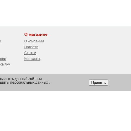
О магазине
ы
О компании
Новости
Статьи
ение
Контакты
ссылку
ьзовать данный сайт, вы
Принять
защиты персональных данных
.
Оставайтесь на связи!