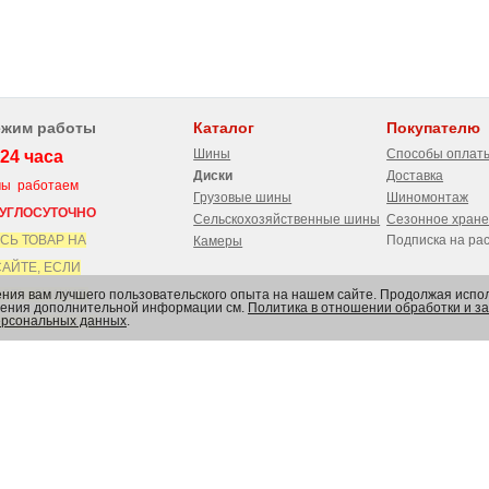
ежим работы
Каталог
Покупателю
Шины
Способы оплат
24 часа
Диски
Доставка
 работаем
Грузовые шины
Шиномонтаж
УГЛОСУТОЧНО
Сельскохозяйственные шины
Сезонное хран
СЬ ТОВАР НА
Подписка на ра
Камеры
ЙТЕ, ЕСЛИ
ения вам лучшего пользовательского опыта на нашем сайте. Продолжая испол
ТЬ, ЗНАЧИТ
учения дополнительной информации см.
Политика в отношении обработки и 
ерсональных данных
.
ТЬ В НАЛИЧИИ
 МАГАЗИНЕ
ональных данных ООО "РОСШИНА"