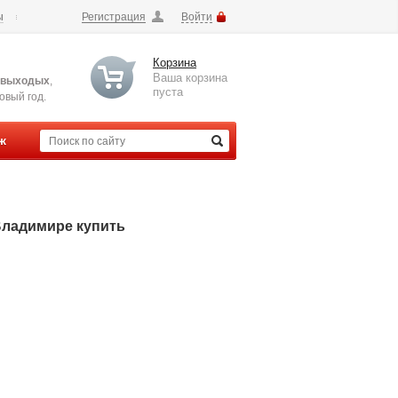
ы
Регистрация
Войти
Корзина
Ваша корзина
 выходых
,
пуста
вый год.
ж
Владимире купить