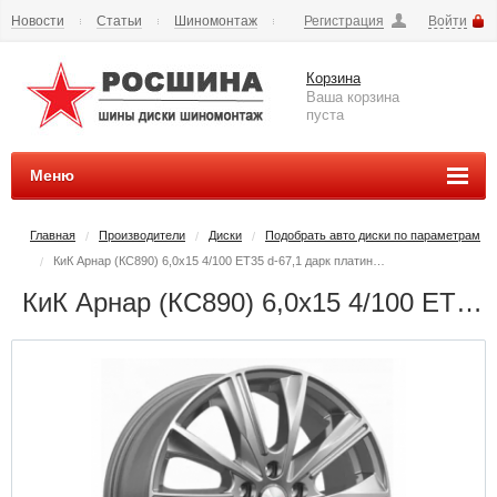
Новости
Статьи
Шиномонтаж
Регистрация
Войти
Сезонное хранение
Способы оплаты
Доставка
Корзина
Вопросы и ответы
Контакты
Наши реквизиты
Ваша корзина
пуста
Меню
Главная
Производители
Диски
Подобрать авто диски по параметрам
/
/
/
КиК Арнар (КС890) 6,0x15 4/100 ET35 d-67,1 дарк платинум (Арт.77156)
/
КиК Арнар (КС890) 6,0x15 4/100 ET35 d-67,1 дарк платинум (Арт.77156) - РОСШИНА.РФ шины и диски во Владимире купить