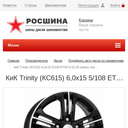
Новости
Статьи
Шиномонтаж
Регистрация
Войти
Сезонное хранение
Способы оплаты
Доставка
Корзина
Вопросы и ответы
Контакты
Наши реквизиты
Ваша корзина
пуста
Меню
Главная
Производители
Диски
Подобрать авто диски по параметрам
/
/
/
КиК Trinity (КС615) 6,0x15 5/108 ET50 d-63,35 алмаз черный (Арт.r14084) Оригинал
/
КиК Trinity (КС615) 6,0x15 5/108 ET50 d-63,35 алмаз черный (Арт.r14084) Оригинал - РОСШИНА.РФ шины и диски во Владимире купить