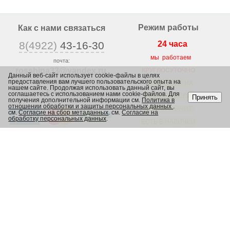
Режим работы
Как с нами связаться
8(4922)
43-16-30
24 часа
мы работаем
почта:
rosshina33@yandex
.ru
КРУГЛОСУТОЧНО
Данный веб-сайт использует cookie-файлы в целях
предоставления вам лучшего пользовательского опыта на
г. Владимир,
ВЕСЬ ТОВАР НА
нашем сайте. Продолжая использовать данный сайт, вы
ул. Юрьевская 1/2,
соглашаетесь с использованием нами cookie-файлов. Для
САЙТЕ, ЕСЛИ
Принять
получения дополнительной информации см.
Политика в
отношении обработки и защиты персональных данных
.
ЕСТЬ, ЗНАЧИТ
см.
Согласие на сбор метаданных
. см.
Согласие на
обработку персональных данных
.
ЕСТЬ В НАЛИЧИИ
В МАГАЗИНЕ
Каталог
Шины
Диски
Грузовые шины
Сельскохозяйственные шины