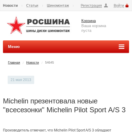
Новости
Статьи
Шиномонтаж
Регистрация
Войти
Сезонное хранение
Способы оплаты
Доставка
Корзина
Вопросы и ответы
Контакты
Наши реквизиты
Ваша корзина
пуста
Меню
Главная
Новости
54645
/
/
21 мая 2013
Michelin презентовала новые
"всесезонки" Michelin Pilot Sport A/S 3
Производитель отмечает, что Michelin Pilot Sport A/S 3 обладают