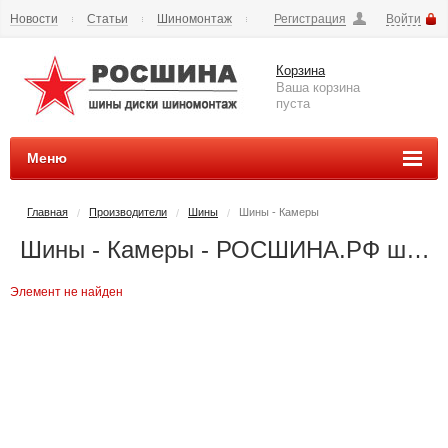
Новости
Статьи
Шиномонтаж
Регистрация
Войти
Сезонное хранение
Способы оплаты
Доставка
Корзина
Вопросы и ответы
Контакты
Наши реквизиты
Ваша корзина
пуста
Меню
Главная
Производители
Шины
Шины - Камеры
/
/
/
Шины - Камеры - РОСШИНА.РФ шины и диски во Владимире купить
Элемент не найден