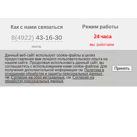
Режим работы
Как с нами связаться
8(4922)
43-16-30
24 часа
мы работаем
почта:
rosshina33@yandex
.ru
КРУГЛОСУТОЧНО
Данный веб-сайт использует cookie-файлы в целях
предоставления вам лучшего пользовательского опыта на
г. Владимир,
ВЕСЬ ТОВАР НА
нашем сайте. Продолжая использовать данный сайт, вы
ул. Юрьевская 1/2,
соглашаетесь с использованием нами cookie-файлов. Для
САЙТЕ, ЕСЛИ
Принять
получения дополнительной информации см.
Политика в
отношении обработки и защиты персональных данных
.
ЕСТЬ, ЗНАЧИТ
см.
Согласие на сбор метаданных
. см.
Согласие на
обработку персональных данных
.
ЕСТЬ В НАЛИЧИИ
В МАГАЗИНЕ
Каталог
Шины
Диски