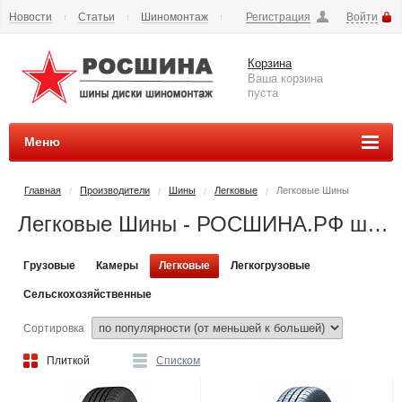
Новости
Статьи
Шиномонтаж
Регистрация
Войти
Сезонное хранение
Способы оплаты
Доставка
Корзина
Вопросы и ответы
Контакты
Наши реквизиты
Ваша корзина
пуста
Меню
Главная
Производители
Шины
Легковые
Легковые Шины
/
/
/
/
Легковые Шины - РОСШИНА.РФ шины и диски во Владимире купить
Грузовые
Камеры
Легковые
Легкогрузовые
Сельскохозяйственные
Сортировка
Плиткой
Списком