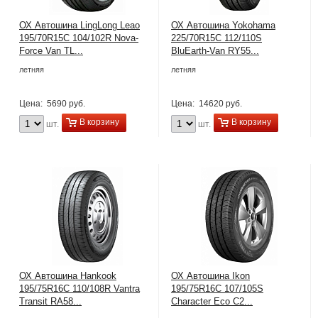
ОХ Автошина LingLong Leao
ОХ Автошина Yokohama
195/70R15C 104/102R Nova-
225/70R15C 112/110S
Force Van TL...
BluEarth-Van RY55...
летняя
летняя
Цена:
5690 руб.
Цена:
14620 руб.
В корзину
В корзину
шт.
шт.
ОХ Автошина Hankook
ОХ Автошина Ikon
195/75R16C 110/108R Vantra
195/75R16C 107/105S
Transit RA58...
Character Eco C2...