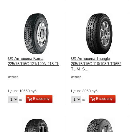
ОХ Автошина Kama
ОХ Автошина Triangle
225/75R16C 121/120N 218 TL
205/75R16C 110/108R TR652
TL M+S...
летняя
летняя
Цена:
10650 руб.
Цена:
8060 руб.
В корзину
В корзину
шт.
шт.