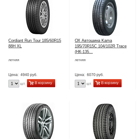
Cordiant Run Tour 185/60R15
ОХ Автошина Kama
88H XL
195/70R15C 104/102R Trace
(НК-135...
летняя
летняя
Цена:
4940 руб.
Цена:
6070 руб.
В корзину
В корзину
шт.
шт.