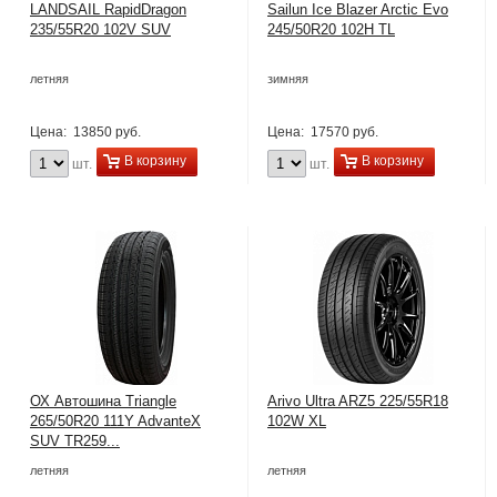
LANDSAIL RapidDragon
Sailun Ice Blazer Arctic Evo
235/55R20 102V SUV
245/50R20 102H TL
летняя
зимняя
Цена:
13850 руб.
Цена:
17570 руб.
В корзину
В корзину
шт.
шт.
ОХ Автошина Triangle
Arivo Ultra ARZ5 225/55R18
265/50R20 111Y AdvanteX
102W XL
SUV TR259...
летняя
летняя