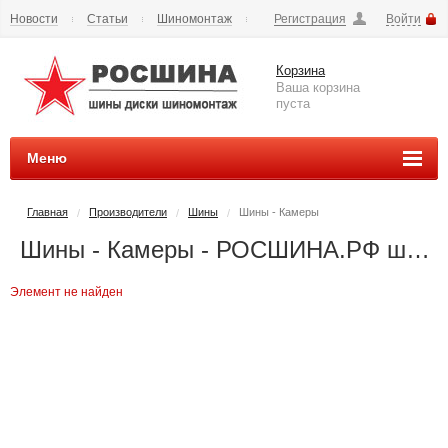
Новости
Статьи
Шиномонтаж
Регистрация
Войти
Сезонное хранение
Способы оплаты
Доставка
Корзина
Вопросы и ответы
Контакты
Наши реквизиты
Ваша корзина
пуста
Меню
Главная
Производители
Шины
Шины - Камеры
/
/
/
Шины - Камеры - РОСШИНА.РФ шины и диски во Владимире купить
Элемент не найден