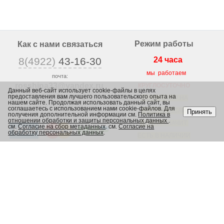
Режим работы
Как с нами связаться
8(4922)
43-16-30
24 часа
мы работаем
почта:
rosshina33@yandex
.ru
КРУГЛОСУТОЧНО
Данный веб-сайт использует cookie-файлы в целях
предоставления вам лучшего пользовательского опыта на
г. Владимир,
ВЕСЬ ТОВАР НА
нашем сайте. Продолжая использовать данный сайт, вы
ул. Юрьевская 1/2,
соглашаетесь с использованием нами cookie-файлов. Для
САЙТЕ, ЕСЛИ
Принять
получения дополнительной информации см.
Политика в
отношении обработки и защиты персональных данных
.
ЕСТЬ, ЗНАЧИТ
см.
Согласие на сбор метаданных
. см.
Согласие на
обработку персональных данных
.
ЕСТЬ В НАЛИЧИИ
В МАГАЗИНЕ
Каталог
Шины
Диски