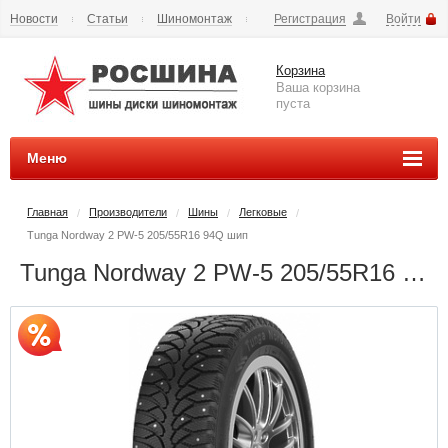
Новости
Статьи
Шиномонтаж
Регистрация
Войти
Сезонное хранение
Способы оплаты
Доставка
Корзина
Вопросы и ответы
Контакты
Наши реквизиты
Ваша корзина
пуста
Меню
Главная
Производители
Шины
Легковые
/
/
/
/
Tunga Nordway 2 PW-5 205/55R16 94Q шип
Tunga Nordway 2 PW-5 205/55R16 94Q шип - РОСШИНА.РФ шины и диски во Владимире купить