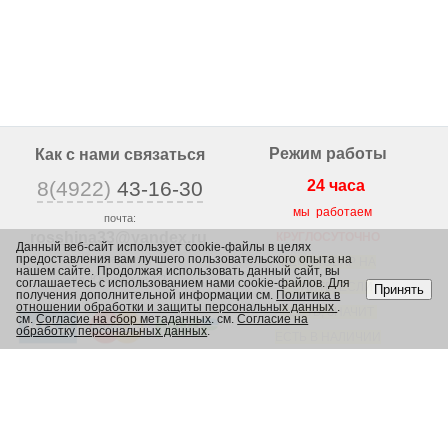
Режим работы
Как с нами связаться
8(4922)
43-16-30
24 часа
мы работаем
почта:
rosshina33@yandex
.ru
КРУГЛОСУТОЧНО
Данный веб-сайт использует cookie-файлы в целях
предоставления вам лучшего пользовательского опыта на
г. Владимир,
ВЕСЬ ТОВАР НА
нашем сайте. Продолжая использовать данный сайт, вы
ул. Юрьевская 1/2,
соглашаетесь с использованием нами cookie-файлов. Для
САЙТЕ, ЕСЛИ
Принять
получения дополнительной информации см.
Политика в
отношении обработки и защиты персональных данных
.
ЕСТЬ, ЗНАЧИТ
см.
Согласие на сбор метаданных
. см.
Согласие на
обработку персональных данных
.
ЕСТЬ В НАЛИЧИИ
В МАГАЗИНЕ