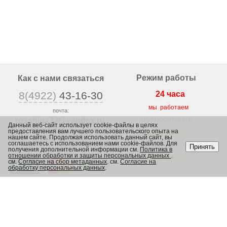
Режим работы
Как с нами связаться
8(4922)
43-16-30
24 часа
мы работаем
почта:
rosshina33@yandex
.ru
КРУГЛОСУТОЧНО
Данный веб-сайт использует cookie-файлы в целях
предоставления вам лучшего пользовательского опыта на
г. Владимир,
ВЕСЬ ТОВАР НА
нашем сайте. Продолжая использовать данный сайт, вы
ул. Юрьевская 1/2,
соглашаетесь с использованием нами cookie-файлов. Для
САЙТЕ, ЕСЛИ
Принять
получения дополнительной информации см.
Политика в
отношении обработки и защиты персональных данных
.
ЕСТЬ, ЗНАЧИТ
см.
Согласие на сбор метаданных
. см.
Согласие на
обработку персональных данных
.
ЕСТЬ В НАЛИЧИИ
В МАГАЗИНЕ