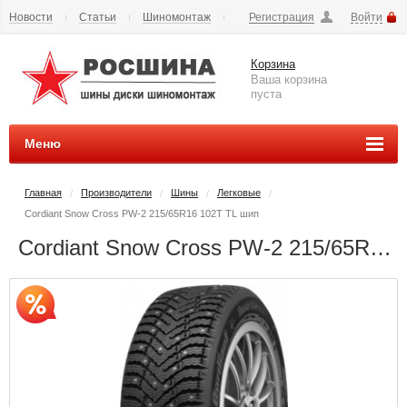
Новости
Статьи
Шиномонтаж
Регистрация
Войти
Сезонное хранение
Способы оплаты
Доставка
Корзина
Вопросы и ответы
Контакты
Наши реквизиты
Ваша корзина
пуста
Меню
Главная
Производители
Шины
Легковые
/
/
/
/
Cordiant Snow Cross PW-2 215/65R16 102T TL шип
Cordiant Snow Cross PW-2 215/65R16 102T TL шип - РОСШИНА.РФ шины и диски во Владимире купить