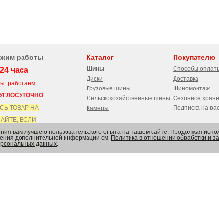
ежим работы
Каталог
Покупателю
Шины
Способы оплат
24 часа
Диски
Доставка
 работаем
Грузовые шины
Шиномонтаж
УГЛОСУТОЧНО
Сельскохозяйственные шины
Сезонное хран
СЬ ТОВАР НА
Подписка на ра
Камеры
ЙТЕ, ЕСЛИ
ения вам лучшего пользовательского опыта на нашем сайте. Продолжая испол
ТЬ, ЗНАЧИТ
учения дополнительной информации см.
Политика в отношении обработки и 
ерсональных данных
.
ТЬ В НАЛИЧИИ
 МАГАЗИНЕ
ональных данных ООО "РОСШИНА"