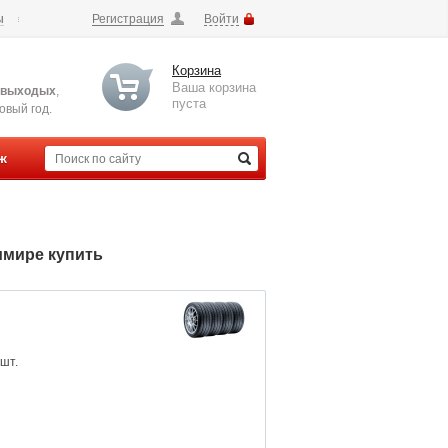
ы
Регистрация
Войти
Корзина
Ваша корзина
 выходых
,
пуста
вый год.
ж
имире купить
 шт.