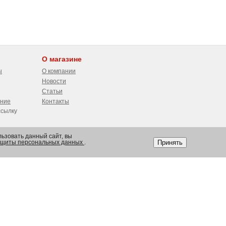
О магазине
ы
О компании
Новости
Статьи
ение
Контакты
ссылку
ьзовать данный сайт, вы
Принять
защиты персональных данных
.
Оставайтесь на связи!