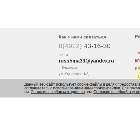
Р
Как с нами связаться
8(4922)
43-16-30
мы
почта:
rosshina33@yandex
.ru
КР
г. Владимир,
ВЕ
ул. Юрьевская 1/2,
СА
Данный веб-сайт использует cookie-файлы в целях предоставл
ЕС
соглашаетесь с использованием нами cookie-файлов. Для пол
см.
Согласие на сбор метаданных
. см.
Согласие на обработку п
ЕС
В
© РосШина.РФ интернет магазин шин и дисков
Согласие на сбор метаданных
и
Политика в отношении обработки и защиты перс