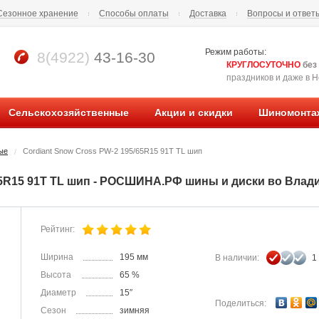
Сезонное хранение
Способы оплаты
Доставка
Вопросы и ответ
Режим работы:
8(4922)
43-16-30
КРУГЛОСУТОЧНО
без
праздников и даже в Но
Сельскохозяйственные
Акции и скидки
Шиномонта
ые
Cordiant Snow Cross PW-2 195/65R15 91T TL шип
/
/65R15 91T TL шип - РОСШИНА.РФ шины и диски во Влад
Рейтинг:
Ширина
195 мм
В наличии:
1
Высота
65 %
Диаметр
15″
Поделиться:
Сезон
зимняя