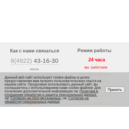
Режим работы
Как с нами связаться
8(4922)
43-16-30
24 часа
мы работаем
почта:
rosshina33@yandex
.ru
КРУГЛОСУТОЧНО
Данный веб-сайт использует cookie-файлы в целях
предоставления вам лучшего пользовательского опыта на
г. Владимир,
ВЕСЬ ТОВАР НА
нашем сайте. Продолжая использовать данный сайт, вы
ул. Юрьевская 1/2,
соглашаетесь с использованием нами cookie-файлов. Для
САЙТЕ, ЕСЛИ
Принять
получения дополнительной информации см.
Политика в
отношении обработки и защиты персональных данных
.
ЕСТЬ, ЗНАЧИТ
см.
Согласие на сбор метаданных
. см.
Согласие на
обработку персональных данных
.
ЕСТЬ В НАЛИЧИИ
В МАГАЗИНЕ