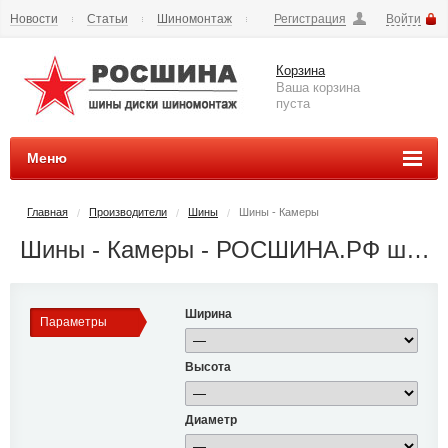
Новости
Статьи
Шиномонтаж
Регистрация
Войти
Сезонное хранение
Способы оплаты
Доставка
Корзина
Вопросы и ответы
Контакты
Наши реквизиты
Ваша корзина
пуста
Меню
Главная
Производители
Шины
Шины - Камеры
/
/
/
Шины - Камеры - РОСШИНА.РФ шины и диски во Владимире купить
Ширина
Параметры
Высота
Диаметр