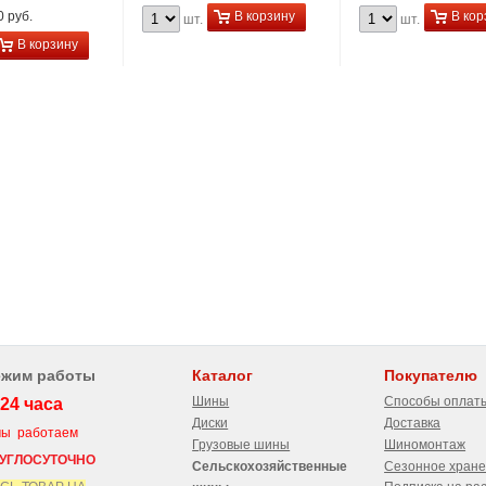
 руб.
В корзину
В кор
шт.
шт.
В корзину
ежим работы
Каталог
Покупателю
Шины
Способы оплат
24 часа
Диски
Доставка
 работаем
Грузовые шины
Шиномонтаж
УГЛОСУТОЧНО
Сельскохозяйственные
Сезонное хран