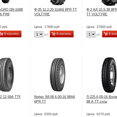
AGRO DN-104B
Ф-35 11.2-20 114A6 8PR TT
Ф-2 АД 15.5-38 8P
A6 PR8
VOLTYRE
TT VOLTYRE
0 руб.
Цена:
17690 руб.
Цена:
37800 руб.
В корзину
В корзину
В кор
шт.
шт.
12 12 69А TTF
Nortec IM-08 6.00-16 88А6
Л-225 6,00-16 Вол
6PR TT
88 А ТТ сх/ш
Цена:
6350 руб.
Цена:
6270 руб.