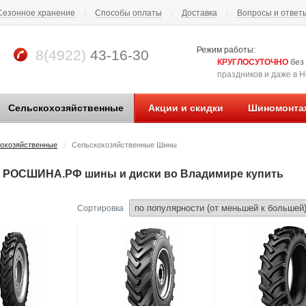
Сезонное хранение
Способы оплаты
Доставка
Вопросы и ответ
Режим работы:
8(4922)
43-16-30
КРУГЛОСУТОЧНО
без
праздников и даже в Но
Сельскохозяйственные
Акции и скидки
Шиномонта
охозяйственные
Сельскохозяйственные Шины
/
 РОСШИНА.РФ шины и диски во Владимире купить
Сортировка