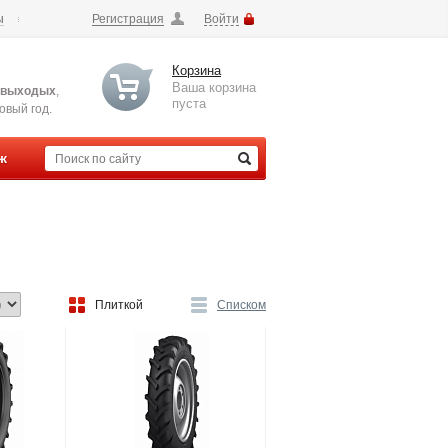
ы
Регистрация
Войти
Корзина
Ваша корзина
 выходых
,
пуста
вый год.
ж
Плиткой
Списком