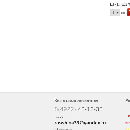
Цена:
11370
шт.
Р
Как с нами связаться
8(4922)
43-16-30
мы
почта:
rosshina33@yandex
.ru
КР
г. Владимир,