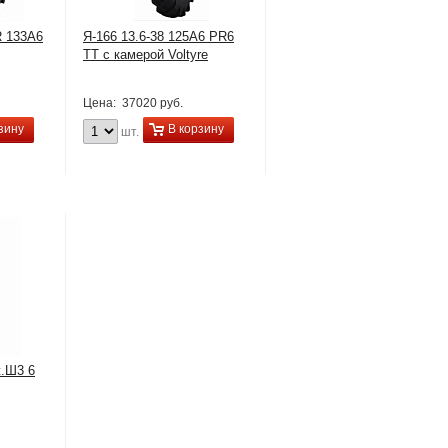
R 133A6
Я-166 13.6-38 125A6 PR6
TT с камерой Voltyre
Цена:
37020 руб.
зину
В корзину
шт.
ж.Ш3 6