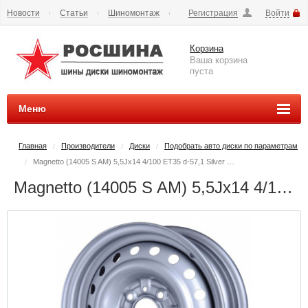
Новости
Статьи
Шиномонтаж
Регистрация
Войти
Сезонное хранение
Способы оплаты
Доставка
Корзина
Вопросы и ответы
Контакты
Наши реквизиты
Ваша корзина
пуста
Меню
Главная
Производители
Диски
Подобрать авто диски по параметрам
/
/
/
Magnetto (14005 S AM) 5,5Jx14 4/100 ET35 d-57,1 Silver WV Caddy II
/
Magnetto (14005 S AM) 5,5Jx14 4/100 ET35 d-57,1 Silver WV Caddy II - РОСШИНА.РФ шины и диски во Владимире купить