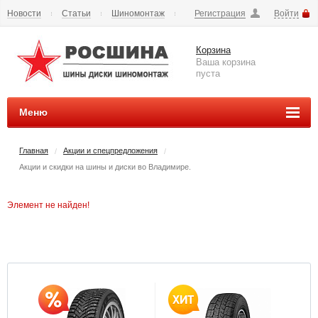
Новости
Статьи
Шиномонтаж
Регистрация
Войти
Сезонное хранение
Способы оплаты
Доставка
Корзина
Вопросы и ответы
Контакты
Наши реквизиты
Ваша корзина
пуста
Меню
Главная
Акции и спецпредложения
/
/
Акции и скидки на шины и диски во Владимире.
Элемент не найден!