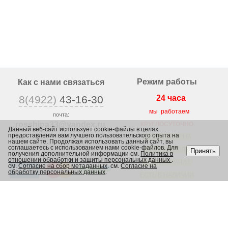
Режим работы
Как с нами связаться
8(4922)
43-16-30
24 часа
мы работаем
почта:
rosshina33@yandex
.ru
КРУГЛОСУТОЧНО
Данный веб-сайт использует cookie-файлы в целях
предоставления вам лучшего пользовательского опыта на
г. Владимир,
ВЕСЬ ТОВАР НА
нашем сайте. Продолжая использовать данный сайт, вы
ул. Юрьевская 1/2,
соглашаетесь с использованием нами cookie-файлов. Для
САЙТЕ, ЕСЛИ
Принять
получения дополнительной информации см.
Политика в
отношении обработки и защиты персональных данных
.
ЕСТЬ, ЗНАЧИТ
см.
Согласие на сбор метаданных
. см.
Согласие на
обработку персональных данных
.
ЕСТЬ В НАЛИЧИИ
В МАГАЗИНЕ