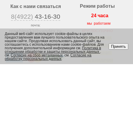
Режим работы
Как с нами связаться
8(4922)
43-16-30
24 часа
мы работаем
почта:
rosshina33@yandex
.ru
КРУГЛОСУТОЧНО
Данный веб-сайт использует cookie-файлы в целях
предоставления вам лучшего пользовательского опыта на
г. Владимир,
ВЕСЬ ТОВАР НА
нашем сайте. Продолжая использовать данный сайт, вы
ул. Юрьевская 1/2,
соглашаетесь с использованием нами cookie-файлов. Для
САЙТЕ, ЕСЛИ
Принять
получения дополнительной информации см.
Политика в
отношении обработки и защиты персональных данных
.
ЕСТЬ, ЗНАЧИТ
см.
Согласие на сбор метаданных
. см.
Согласие на
обработку персональных данных
.
ЕСТЬ В НАЛИЧИИ
В МАГАЗИНЕ
Каталог
Шины
Диски
Грузовые шины
Сельскохозяйственные шины
Камеры