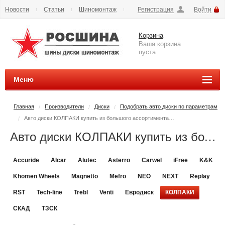
Новости
Статьи
Шиномонтаж
Регистрация
Войти
Сезонное хранение
Способы оплаты
Доставка
Корзина
Вопросы и ответы
Контакты
Наши реквизиты
Ваша корзина
пуста
Меню
Главная
Производители
Диски
Подобрать авто диски по параметрам
/
/
/
Авто диски КОЛПАКИ купить из большого ассортимента товаров
/
Авто диски КОЛПАКИ купить из большого ассортимента товаров - РОСШИНА.РФ шины и диски во Владимире купить
Accuride
Alcar
Alutec
Asterro
Carwel
iFree
K&K
Khomen Wheels
Magnetto
Mefro
NEO
NEXT
Replay
RST
Tech-line
Trebl
Venti
Евродиск
КОЛПАКИ
СКАД
ТЗСК