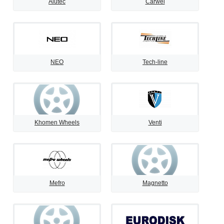
Alutec
Carwel
NEO
Tech-line
Khomen Wheels
Venti
Mefro
Magnetto