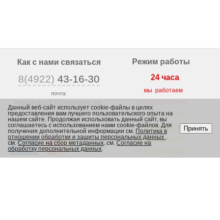
Режим работы
Как с нами связаться
8(4922)
43-16-30
24 часа
мы работаем
почта:
rosshina33@yandex
.ru
КРУГЛОСУТОЧНО
Данный веб-сайт использует cookie-файлы в целях
предоставления вам лучшего пользовательского опыта на
г. Владимир,
ВЕСЬ ТОВАР НА
нашем сайте. Продолжая использовать данный сайт, вы
ул. Юрьевская 1/2,
соглашаетесь с использованием нами cookie-файлов. Для
САЙТЕ, ЕСЛИ
Принять
получения дополнительной информации см.
Политика в
отношении обработки и защиты персональных данных
.
ЕСТЬ, ЗНАЧИТ
см.
Согласие на сбор метаданных
. см.
Согласие на
обработку персональных данных
.
ЕСТЬ В НАЛИЧИИ
В МАГАЗИНЕ
Каталог