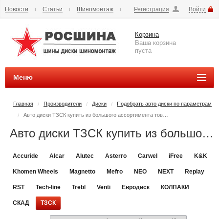
Новости
Статьи
Шиномонтаж
Регистрация
Войти
Сезонное хранение
Способы оплаты
Доставка
Корзина
Вопросы и ответы
Контакты
Наши реквизиты
Ваша корзина
пуста
Меню
Главная
Производители
Диски
Подобрать авто диски по параметрам
/
/
/
Авто диски ТЗСК купить из большого ассортимента товаров
/
Авто диски ТЗСК купить из большого ассортимента товаров - РОСШИНА.РФ шины и диски во Владимире купить
Accuride
Alcar
Alutec
Asterro
Carwel
iFree
K&K
Khomen Wheels
Magnetto
Mefro
NEO
NEXT
Replay
RST
Tech-line
Trebl
Venti
Евродиск
КОЛПАКИ
СКАД
ТЗСК